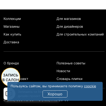
Коллекции
Для магазинов
Магазины
Для дизайнеров
Как купить
Для строительных компаний
Доставка
О бренде
Полезные советы
Каталоги
Новости
ЗАПИСЬ
Дизайн-проект
Словарь плитки
В САЛОН
Пользуясь сайтом, вы принимаете политику
coockie
Хорошо
8 (800) 550-78-99
8 (495) 740-38-99