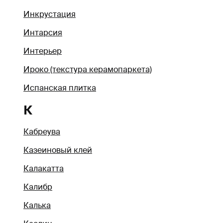
Инкрустация
Интарсия
Интерьер
Ироко (текстура керамопаркета)
Испанская плитка
К
Кабреува
Казеиновый клей
Калакатта
Калибр
Калька