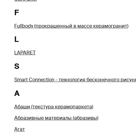
F
Fullbody (прокрашенный в массе керамогранит)
L
LAPARET
S
Smart Connection - технология бесконечного рисун
А
Абаши (текстура керамопаркета)
Абразивные материалы (абразивы)
Агат