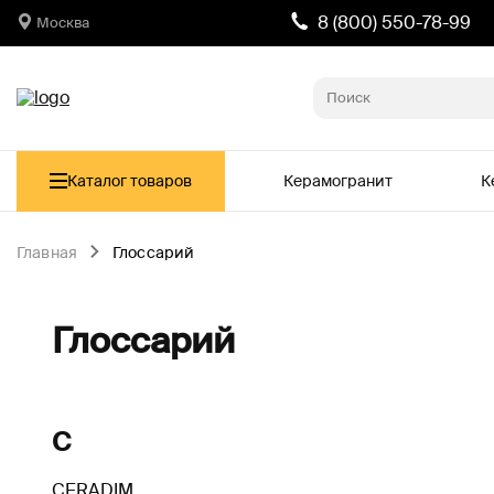
8 (800) 550-78-99
Москва
Каталог товаров
Керамогранит
К
Главная
Глоссарий
Глоссарий
C
CERADIM