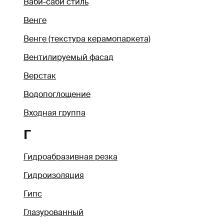
Ваби-саби стиль
Венге
Венге (текстура керамопаркета)
Вентилируемый фасад
Верстак
Водопоглощение
Входная группа
Г
Гидроабразивная резка
Гидроизоляция
Гипс
Глазурованный