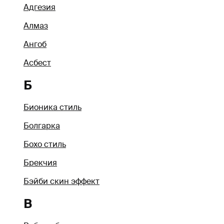
Адгезия
Алмаз
Ангоб
Асбест
Б
Бионика стиль
Болгарка
Бохо стиль
Брекчия
Бэйби скин эффект
В