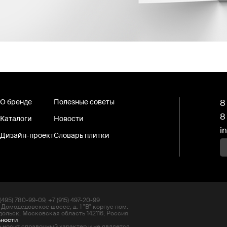
О бренде
Полезные советы
8
8
Каталоги
Новости
i
Дизайн-проект
Словарь плитки
495) 780-99-09, +7 (915) 497-20-99
 Домодедовское шоссе, д. 1 "В" корпус пом.
дольск, Московская область 142116, Россия
ьности
 носит справочный характер и не является