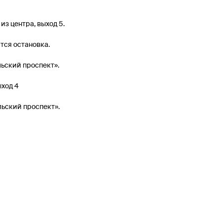
 из центра, выход 5.
тся остановка.
льский проспект».
ыход 4
льский проспект».