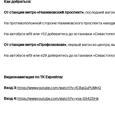
Как добраться:
От станции метро «Нахимовский проспект»
, последний вагон
На противоположной стороне Нахимовского проспекта находи
На автобусе м19 или т52 доберитесь до остановки «Севастопо
От станции метро «Профсоюзная»
, первый вагон из центра, в
На автобусе м19 или е29 доберитесь до остановки «Севастопо
Видеонавигация по ТК Expostroy:
Вход 3:
https://www.youtube.com/watch?v=fC8aGuPUMyQ
Вход 4:
https://www.youtube.com/watch?v=yox-SS425Hk