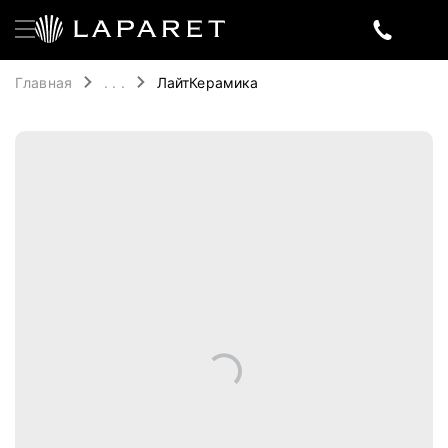
Главная
. . .
ЛайтКерамика