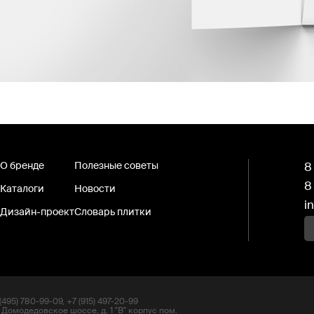
О бренде
Полезные советы
8
8
Каталоги
Новости
i
Дизайн-проект
Словарь плитки
495) 780-99-09, +7 (915) 497-20-99
 Домодедовское шоссе, д. 1 "В" корпус пом.