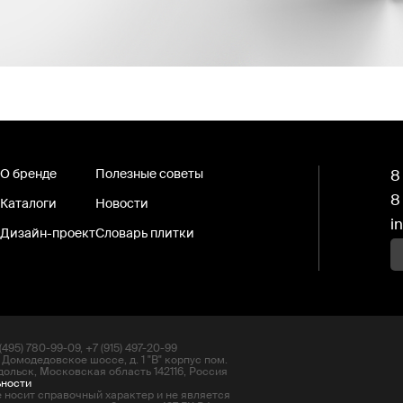
О бренде
Полезные советы
8
8
Каталоги
Новости
i
Дизайн-проект
Словарь плитки
495) 780-99-09, +7 (915) 497-20-99
 Домодедовское шоссе, д. 1 "В" корпус пом.
дольск, Московская область 142116, Россия
ьности
 носит справочный характер и не является