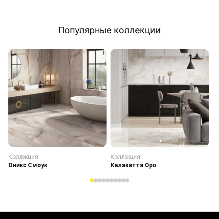
Популярные коллекции
Коллекция
Коллекция
К
Оникс Смоук
Калакатта Оро
С