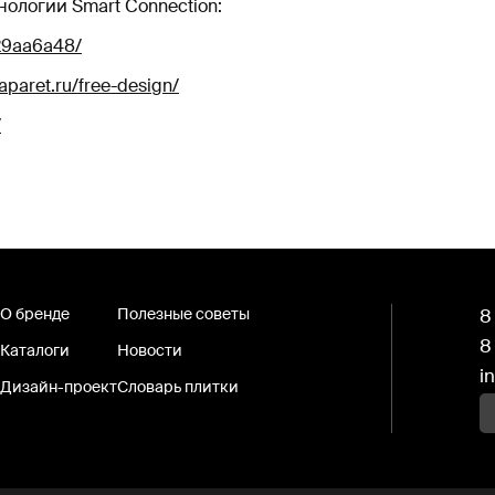
ологии Smart Connection:
29aa6a48/
laparet.ru/free-design/
/
О бренде
Полезные советы
8
8
Каталоги
Новости
i
Дизайн-проект
Словарь плитки