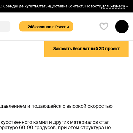
Для бизнеса
О бренде
Где купить
Статьи
Доставка
Контакты
Новости
248
салонов
в России
Заказать бесплатный 3D проект
 давлением и подающейся с высокой скоростью
скусственного камня и других материалов стал
ратуре 60-90 градусов, при этом структура не