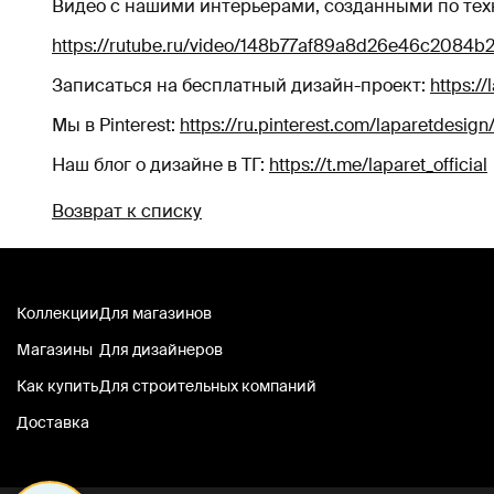
Видео с нашими интерьерами, созданными по техн
https://rutube.ru/video/148b77af89a8d26e46c2084b
Записаться на бесплатный дизайн-проект:
https://
Мы в Pinterest:
https://ru.pinterest.com/laparetdesign
Наш блог о дизайне в ТГ:
https://t.me/laparet_official
Возврат к списку
Коллекции
Для магазинов
Магазины
Для дизайнеров
Как купить
Для строительных компаний
Доставка