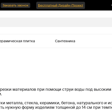
Заказать звонок
Бесплатный Дизайн-Проект
ерамическая плитка
Сантехника
 резки материалов при помощи струи воды под высоким
.
и металла, стекла, керамики, бетона, натурального и и
ть нужную форму изделиям толщиной до 14 см при темпе