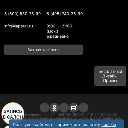
8 (800) 550-78-99
8 (495) 740-38-99
info@laparet.ru
9:00 — 21:00
(мск.)
ежедневно
Заказать звонок
Бесплатный
Дизайн-
Проект
ЗАПИСЬ
ООО "Баусервис", тел: +7 (495) 780-99-09, +7 (915) 497-20-99
В САЛОН
Адрес: п. Сельхозтехника Домодедовское шоссе, д. 1 "В" корпус пом.
офисного типа, этаж 1 Подольск, Московская область 142116, Россия
Пользуясь сайтом, вы принимаете политику
coockie
Политика конфиденциальности